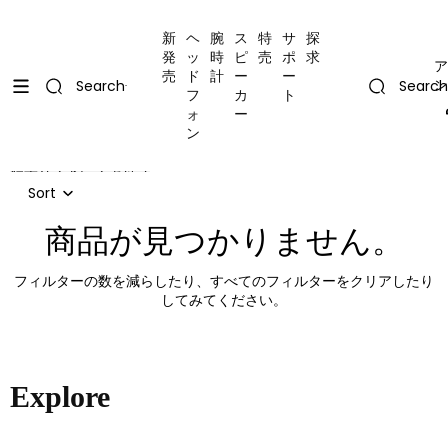
コンテンツにスキップ
Uplevel your office with new decor
Uplevel your office with new decor
新
ヘ
腕
ス
特
サ
探
発
ッ
時
ピ
売
ポ
求
ア
売
ド
計
ー
ー
ン
Search
Search
フ
カ
ト
ォ
ー
ン
結果リストにスキップ
Sort
商品が見つかりません。
フィルターの数を減らしたり、
すべてのフィルターをクリア
したり
してみてください。
Explore