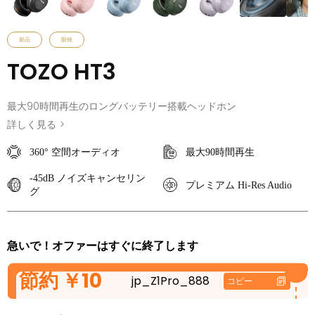
新品
眼镜
TOZO HT3
最大90時間再生のロングバッテリー搭載ヘッドホン
詳しく見る
>
TOZO HT3 ヘッドホンで、ピュアなサウンドを体感。Hi-Res
360° 空間オーディオ
最大90時間再生
Audio、-45dB の ANC(ノイズキャンセリング)、最大65時間の再
生時間、そして快適な人間工学に基づいたデザインを備え、まさに
-45dB ノイズキャンセリン
プレミアム Hi-Res Audio
没入感あふれるリスニング体験をお届けします。
グ
急いで！オファーはすぐに終了します
節約
￥10
jp_Z1Pro_888
コピー