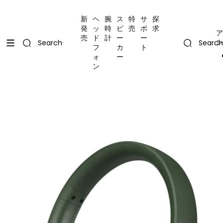
コンテンツにスキップ
Uplevel your office with new decor
Uplevel your office with new decor
新
ヘ
腕
ス
特
サ
探
発
ッ
時
ピ
売
ポ
求
ア
売
ド
計
ー
ー
ン
Search
Search
フ
カ
ト
ォ
ー
ン