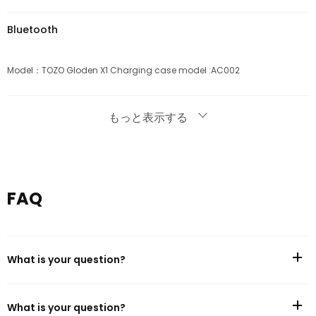
Bluetooth
Model：TOZO Gloden X1 Charging case model :AC002
Battery Life
もっと表示する
Model：TOZO Gloden X1 Charging case model :AC002
FAQ
Charging
Model：TOZO Gloden X1 Charging case model :AC002
What is your question?
Water and dust resistance
What is your question?