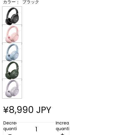
カラー：
ブラック
¥8,990 JPY
Decrease
Increase
quantity
quantity