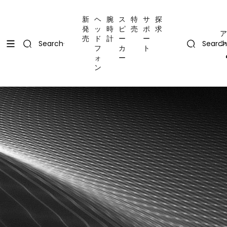
コンテンツにスキップ
Uplevel your office with new decor
Uplevel your office with new decor
新
ヘ
腕
ス
特
サ
探
発
ッ
時
ピ
売
ポ
求
ア
売
ド
計
ー
ー
ン
Search
Search
フ
カ
ト
ォ
ー
ン