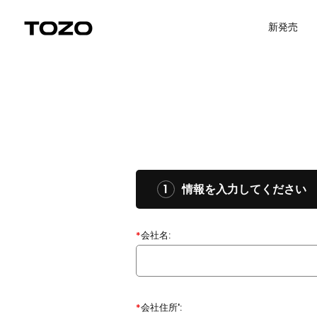
コンテンツにスキップ
Uplevel your office with new decor
Uplevel your office with new dec
新発売
1
情報を入力してください
*
会社名:
*
会社住所':