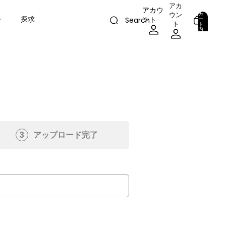
アカ
アカウ
カ
ウン
ト
探求
ント
ー
Search
ト
ト
内
の
合
計
0
ア
イ
テ
ム
数:
0
3
アップロード完了