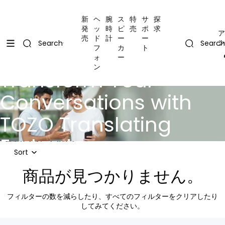
コンテンツにスキップ
Uplevel your office with new decor
Uplevel your office with new decor
新
ヘ
腕
ス
特
サ
探
発
ッ
時
ピ
売
ポ
求
ア
売
ド
計
ー
ー
ン
Search
Search
フ
カ
ト
ォ
ー
ン
Transform Your
Conversations with
TOZO Translating
Earbuds
結果リストにスキップ
Sort
商品が見つかりません。
フィルターの数を減らしたり、
すべてのフィルターをクリア
したり
してみてください。