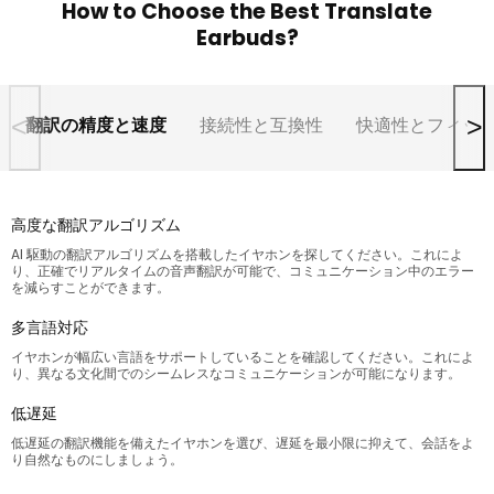
How to Choose the Best Translate
Earbuds?
<
>
翻訳の精度と速度
接続性と互換性
快適性とフィッ
高度な翻訳アルゴリズム
AI 駆動の翻訳アルゴリズムを搭載したイヤホンを探してください。これによ
り、正確でリアルタイムの音声翻訳が可能で、コミュニケーション中のエラー
を減らすことができます。
多言語対応
イヤホンが幅広い言語をサポートしていることを確認してください。これによ
り、異なる文化間でのシームレスなコミュニケーションが可能になります。
低遅延
低遅延の翻訳機能を備えたイヤホンを選び、遅延を最小限に抑えて、会話をよ
り自然なものにしましょう。