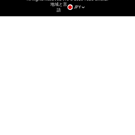
地域と言
JPY
語