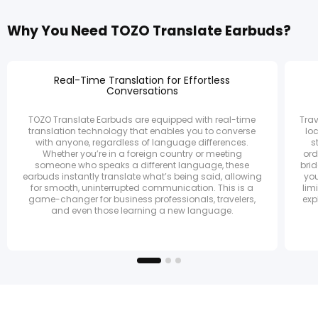
Why You Need TOZO Translate Earbuds?
Real-Time Translation for Effortless
Conversations
TOZO Translate Earbuds are equipped with real-time
Trav
translation technology that enables you to converse
lo
with anyone, regardless of language differences.
s
Whether you’re in a foreign country or meeting
ord
someone who speaks a different language, these
bri
earbuds instantly translate what’s being said, allowing
you
for smooth, uninterrupted communication. This is a
lim
game-changer for business professionals, travelers,
exp
and even those learning a new language.