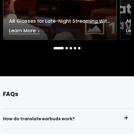
AR Glasses for Late-Night Streaming Without Disturbing Others
Learn More
Lea
>
AR Glasses for Late-Night Streaming Without
AR Gl
Disturbing Others
Anyw
による zhongguangzhi
April 15, 2026
4 読むのに要する時間
による zh
FAQs
How do translate earbuds work?