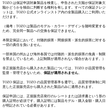
TOZO は保証申請対象製品を検査し、申告された欠陥が保証対象欠
陥かどうかを独自に判断する権利を有します。すべての保証クレジ
ットは、TOZO 公式オンラインストア内の全製品購入にご利用いた
だけます。
（備考：TOZO は製品のモデル・カラー・デザインを随時変更する
ため、完全同一製品への交換を保証できません。
本限定保証において、付随的損害・間接損害・派生的損害に対する
一切の責任を負いません。
一部米国の州および海外各国では付随的・派生的損害の免責・制限
を禁止しているため、上記制限が適用されない場合があります。）
非正規販売店から購入された製品については、TOZO が品質管理を
監督・管理できないため、
保証が適用されません
。
TOZO 保証は、TOZO の品質管理基準を遵守し、品質管理体制に同
意した正規販売店から購入された製品のみに適用されます。
保証申請には、正規販売店発行のレシートまたは請求書という形の
購入証明が必須です。購入証明には製品モデル・購入金額・購入日
が明記されている必要があります。