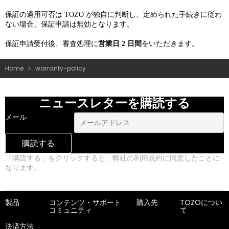
保証の適用可否は TOZO が独自に判断し、定められた手続きに従わ
ない場合、保証申請は無効となります。
保証申請受付後、審査処理に
営業日 2 日間
をいただきます。
Home
warranty-policy
ニュースレターを購読する
メール
購読する
「購読する」をクリックすると、弊社の利用規約に同意したことに
なります。
プライバシーポリシー
製品
コンテンツ・
サポート
購入先
TOZOについ
コミュニティ
て
決済方法