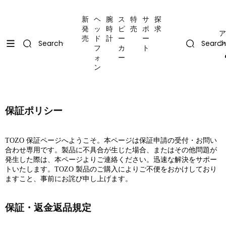
コンテンツにスキップ
Uplevel your office with new decor
Uplevel your office with new decor
新
ヘ
腕
ス
特
サ
探
発
ッ
時
ピ
売
ポ
求
ア
売
ド
計
ー
ー
ン
Search
Search
フ
カ
ト
ォ
ー
ン
保証ポリシー
TOZO 保証ページへようこそ。本ページは保証申請の受付・お問い
合わせ専用です。製品に不具合が生じた場合、またはその他問題が
発生した際は、本ページよりご連絡ください。迅速な解決をサポー
トいたします。TOZO 製品のご購入によりご不便をおかけしており
ますこと、事前にお詫び申し上げます。
保証・返金返品規定