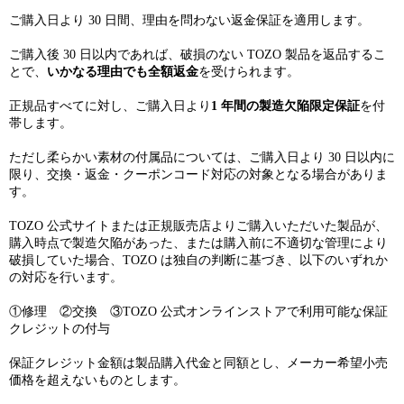
ご購入日より 30 日間、理由を問わない返金保証を適用します。
ご購入後 30 日以内であれば、破損のない TOZO 製品を返品するこ
とで、
いかなる理由でも全額返金
を受けられます。
正規品すべてに対し、ご購入日より
1 年間の製造欠陥限定保証
を付
帯します。
ただし柔らかい素材の付属品については、ご購入日より 30 日以内に
限り、交換・返金・クーポンコード対応の対象となる場合がありま
す。
TOZO 公式サイトまたは正規販売店よりご購入いただいた製品が、
購入時点で製造欠陥があった、または購入前に不適切な管理により
破損していた場合、TOZO は独自の判断に基づき、以下のいずれか
の対応を行います。
①修理 ②交換 ③TOZO 公式オンラインストアで利用可能な保証
クレジットの付与
保証クレジット金額は製品購入代金と同額とし、メーカー希望小売
価格を超えないものとします。