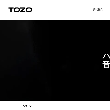
コンテンツにスキップ
Uplevel your office with new decor
Uplevel your office with new dec
新発売
結果リストにスキップ
Sort