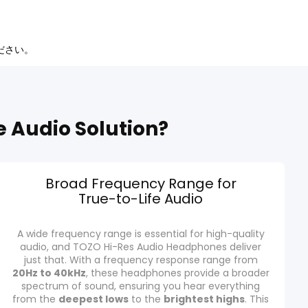
ださい。
 Audio Solution?
Broad Frequency Range for
True-to-Life Audio
A wide frequency range is essential for high-quality
audio, and TOZO Hi-Res Audio Headphones deliver
just that. With a frequency response range from
20Hz to 40kHz
, these headphones provide a broader
spectrum of sound, ensuring you hear everything
from the
deepest lows
to the
brightest highs
. This