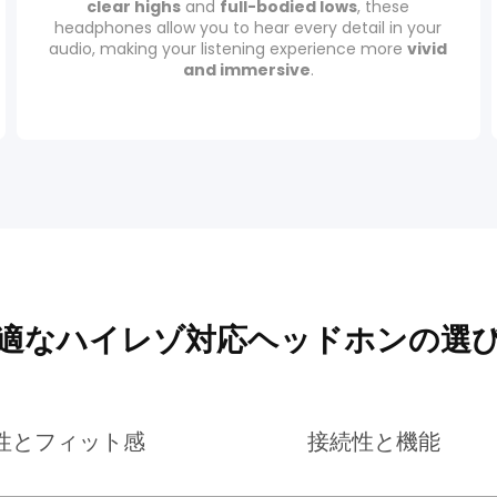
clear highs
and
full-bodied lows
, these
headphones allow you to hear every detail in your
audio, making your listening experience more
vivid
and immersive
.
適なハイレゾ対応ヘッドホンの選
性とフィット感
接続性と機能