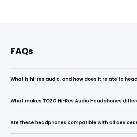
AR Glasses for Late-Night Streaming
AR Glasses 
Without Disturbing Others
Cinema An
による zhongguangzhi
April 15, 2026
による zhonggua
4 読むのに要する時間
4 読むのに要す
FAQs
What is hi-res audio, and how does it relate to he
What makes TOZO Hi-Res Audio Headphones differ
Are these headphones compatible with all devices