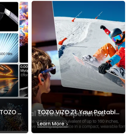
Beginner’s Guide to TOZO VIZO Z1 AR Glasses
TOZO VIZO Z1: Your Portable Personal Theater Anywhere
Learn More
>