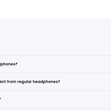
for Travelers: Portable
Beginner’s Guide to TOZO V
ywhere
Glasses
ngzhi
April 15, 2026
による zhongguangzhi
April 15, 202
る時間
4 読むのに要する時間
adphones?
ent from regular headphones?
?