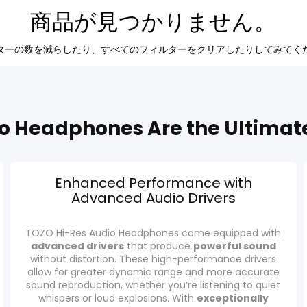
商品が見つかりません。
ターの数を減らしたり、
すべてのフィルターをクリア
したりしてみてく
o Headphones Are the Ultimate
Enhanced Performance with
Advanced Audio Drivers
TOZO Hi-Res Audio Headphones come equipped with
advanced drivers
that produce
powerful sound
without distortion. These high-performance drivers
allow for greater dynamic range and more accurate
sound reproduction, whether you’re listening to quiet
whispers or loud explosions. With
exceptionally