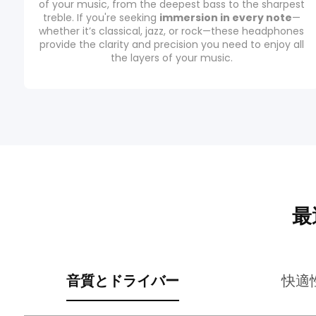
of your music, from the deepest bass to the sharpest
treble. If you're seeking
immersion in every note
—
whether it’s classical, jazz, or rock—these headphones
provide the clarity and precision you need to enjoy all
the layers of your music.
最
音質とドライバー
快適