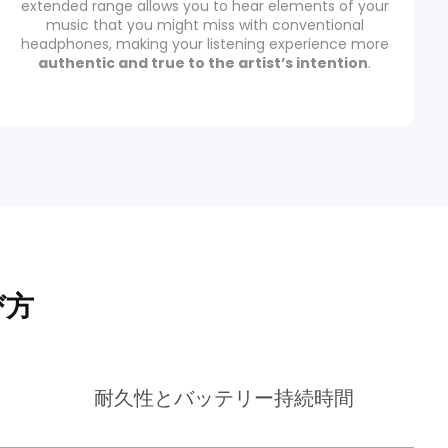
extended range allows you to hear elements of your
music that you might miss with conventional
headphones, making your listening experience more
authentic and true to the artist’s intention
.
び方
耐久性とバッテリー持続時間