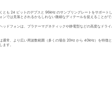
とも 24 ビットのデプスと 96kHz のサンプリングレートをサポ
ォンでは見落とされるかもしれない微細なディテールを捉えることがで
ヘッドフォンは、プラナーマグネティックや静電型などの高度なドライ
通常、より広い周波数範囲（多くの場合 20Hz から 40kHz）を
します。