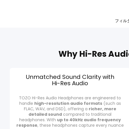
フィル
Why Hi-Res Audi
Unmatched Sound Clarity with
Hi-Res Audio
TOZO Hi-Res Audio Headphones are engineered to
handle
high-resolution audio formats
(such as
FLAC, WAV, and DSD), offering a
richer, more
detailed sound
compared to traditional
headphones. With
up to 40kHz audio frequency
response
, these headphones capture every nuance