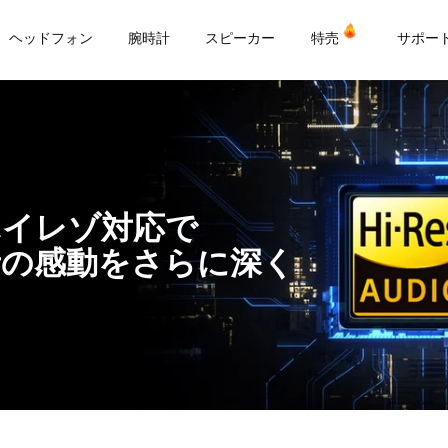
or
ヘッドフォン
腕時計
スピーカー
特売
サポー
ハイレゾ対応で
音の感動をさらに深く