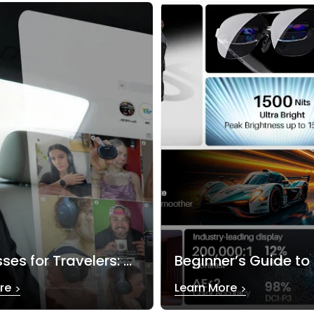
AR Glasses for Travelers: Portable Cinema Anywhere
re
Learn More
>
>