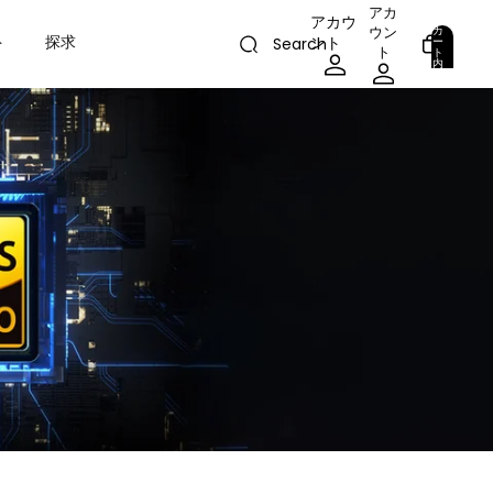
アカ
アカウ
カ
ウン
ト
探求
ント
ー
Search
ト
ト
内
の
合
計
0
ア
イ
テ
ム
数:
0