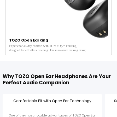
TOZO Open EarRing
売り切れ
Experience all-day comfort with TOZO Open EarRing,
designed for effortless listening. The innovative ear ring design
sits gently outside your ear, providing a secure fit that lasts
through your busiest days. Weighing just 5.1g, these feather-
light yet durable headphones deliver captivating sound,
featuring deep bass and crystal-clear highs. With a powerful
40-hour battery, you can enjoy uninterrupted music from
Why TOZO Open Ear Headphones Are Your
morning to night. The smart LED display on the charging case
keeps you updated, and the adaptive design lets you stay aware
Perfect Audio Companion
of your surroundings whether you’re working, exercising, or
on the move.
Comfortable Fit with Open Ear Technology
S
One of the most notable advantages of TOZO Open Ear