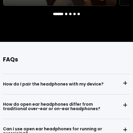
AR Glasses for Late-Night Streaming Without
AR Gl
Disturbing Others
Anyw
による zhongguangzhi
April 15, 2026
4 読むのに要する時間
による zh
FAQs
How do I pair the headphones with my device?
How do open ear headphones differ from
traditional over-ear or on-ear headphones?
Can I use open ear headphones for running or