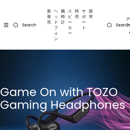
コンテンツにスキップ
Uplevel your office with new decor
Uplevel your office with new decor
新
ヘ
腕
ス
特
サ
探
発
ッ
時
ピ
売
ポ
求
ア
売
ド
計
ー
ー
ン
Search
Search
フ
カ
ト
ォ
ー
ン
Game On with TOZO
Gaming Headphones