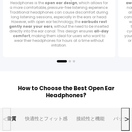
Headphones is the
open ear design
, which allows for
aw
a more comfortable, pressure-free listening experience.
no
Traditional headphones can cause discomfort during
al
long listening sessions, especially in the ears or head.
conv
However, with open ear technology, the
earbuds rest
w
gently near your ears
, without the need to be inserted
directly into the ear canal. This design ensures
all-day
cyc
comfort
, making them ideal for users who want to
your
wear their headphones for hours at a time without
or
irritation.
How to Choose the Best Open Ear
Headphones?
<
>
音質
快適性とフィット感
接続性と機能
バッテ