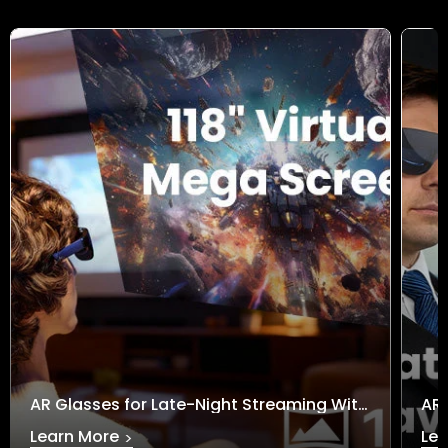
AR Glasses for Late-Night Streaming Without Disturbing Others
Learn More
Lea
>