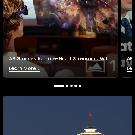
AR Glasses for Late-Night Streaming Without Disturbing Others
Learn More
Lea
>
AR Glasses for Late-Night Streaming Without
AR Gl
Disturbing Others
Anyw
による zhongguangzhi
April 15, 2026
4 読むのに要する時間
による zh