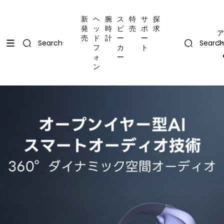
コンテンツにスキップ
Uplevel your office with new decor
Uplevel your office with new decor
新
ヘ
腕
ス
特
サ
探
発
ッ
時
ピ
売
ポ
求
ア
売
ド
計
ー
ー
ン
Search
Search
フ
カ
ト
ォ
ー
ン