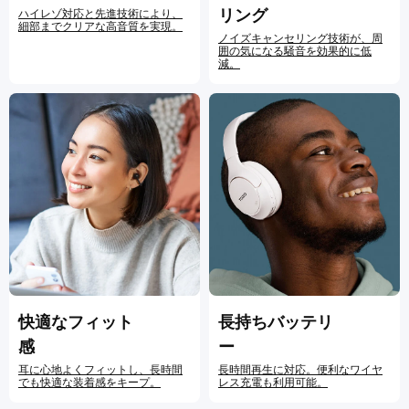
リング
ハイレゾ対応と先進技術により、
細部までクリアな高音質を実現。
ノイズキャンセリング技術が、周
囲の気になる騒音を効果的に低
減。
快適なフィット
長持ちバッテリ
感
ー
耳に心地よくフィットし、長時間
長時間再生に対応。便利なワイヤ
でも快適な装着感をキープ。
レス充電も利用可能。