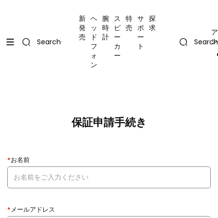
コンテンツにスキップ
Uplevel your office with new decor
Uplevel your office with new decor
新
ヘ
腕
ス
特
サ
探
発
ッ
時
ピ
売
ポ
求
ア
売
ド
計
ー
ー
ン
Search
Search
フ
カ
ト
ォ
ー
ン
保証申請手続き
*
お名前
*
メールアドレス