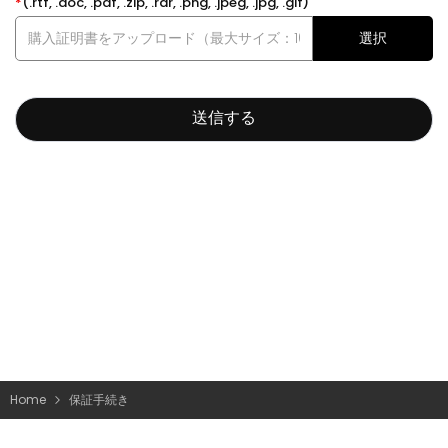
*
(.rtf, .doc, .pdf, .zip, .rar, .png, .jpeg, .jpg, .gif)
選択
送信する
Home
保証手続き