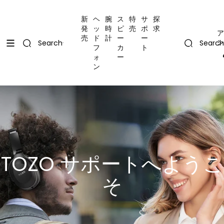
コンテンツにスキップ
Uplevel your office with new decor
Uplevel your office with new decor
新
ヘ
腕
ス
特
サ
探
発
ッ
時
ピ
売
ポ
求
ア
売
ド
計
ー
ー
ン
Search
Search
フ
カ
ト
ォ
ー
ン
TOZO サポートへようこ
そ