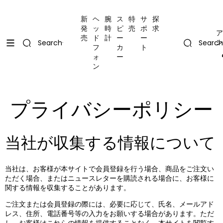
コンテンツにスキップ
Uplevel your office with new decor
Uplevel your office with new decor
新
ヘ
腕
ス
特
サ
探
発
ッ
時
ピ
売
ポ
求
ア
売
ド
計
ー
ー
ン
Search
Search
フ
カ
ト
ォ
ー
ン
プライバシーポリシー
当社が収集する情報について
当社は、お客様が本サイトで会員登録を行う場合、商品をご注文い
ただく場合、またはニュースレターを購読される場合に、お客様に
関する情報を収集することがあります。
ご注文または会員登録の際には、必要に応じて、氏名、メールアド
レス、住所、電話番号等の入力をお願いする場合があります。ただ