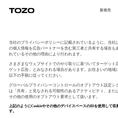
コンテンツにスキップ
Uplevel your office with new decor
Uplevel your office with new dec
新発売
当社のプライバシーポリシーに記載されているように、当社は
の個人情報を広告パートナーを含む第三者と共有する場合も
れているその他の理由により行われます。
さまざまなウェブサイトでのやり取りに基づいてターゲット
ゲット広告」とみなされる場合があります。お住まいの地域
以下の手順に従ってください。
グローバルプライバシーコントロールのオプトアウト設定シ
は「共有」と見なされる可能性のあるアクティビティ、または
その他の使用のオプトアウト要求として扱います。
上記のようにCookieやその他のデバイスベースのIDを使用
す。