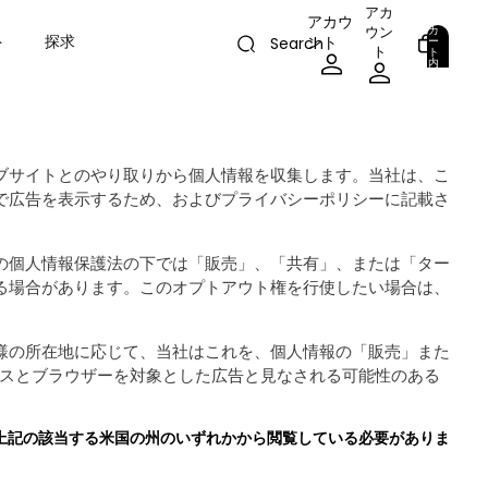
アカ
アカウ
カ
ウン
ト
探求
ント
ー
Search
ト
ト
内
の
合
計
0
ア
イ
テ
ム
数:
0
ェブサイトとのやり取りから個人情報を収集します。当社は、こ
で広告を表示するため、およびプライバシーポリシーに記載さ
の個人情報保護法の下では「販売」、「共有」、または「ター
る場合があります。このオプトアウト権を行使したい場合は、
様の所在地に応じて、当社はこれを、個人情報の「販売」また
イスとブラウザーを対象とした広告と見なされる可能性のある
、上記の該当する米国の州のいずれかから閲覧している必要がありま