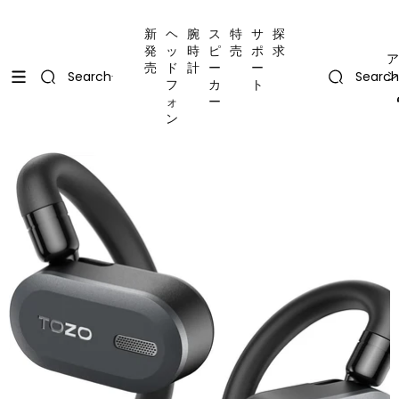
コンテンツにスキップ
Uplevel your office with new decor
Uplevel your office with new decor
新
ヘ
腕
ス
特
サ
探
発
ッ
時
ピ
売
ポ
求
ア
売
ド
計
ー
ー
ン
Search
Search
フ
カ
ト
ォ
ー
ン