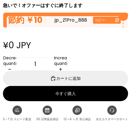
driver units deliver pure and high-quality sound with
急いで！オファーはすぐに終了します
powerful bass.
節約
￥10
jp_Z1Pro_888
コピー
¥0 JPY
Decrease
Increase
quantity
quantity
カートに追加
今すぐ購入
3～7 日 スピード配送
30 日間返金保証
12＋6 ヶ月 安心保証
永久カスタマーサポート