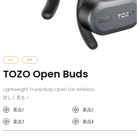
新品
眼镜
TOZO Open Buds
Lightweight True&nbsp;Open Ear Wireless
Earbuds&nbsp;with Multi-Angle Adjustment
詳しく見る
>
With the innovative biaxial rotation design, you can adjust
卖点1
卖点2
the angle of the earbuds in two ways to suit your
卖点3
卖点4
preferences and needs, and the&nbsp;open-ear
design&nbsp;allows you to enjoy music while remaining
aware of your surroundings. The 14.2mm large dynamic