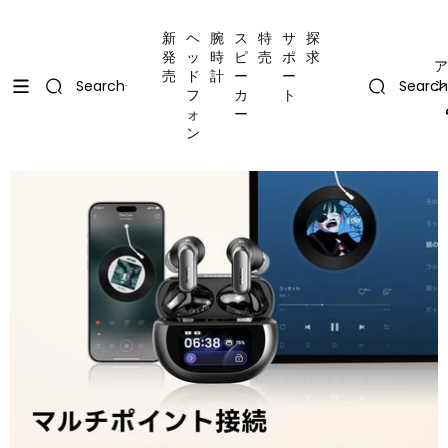
コンテンツにスキップ
Uplevel your office with new decor
Uplevel your office with new decor
新
ヘ
腕
ス
特
サ
探
発
ッ
時
ピ
売
ポ
求
ア
売
ド
計
ー
ー
ン
Search
Search
フ
カ
ト
ォ
ー
ン