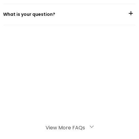
What is your question?
Model：TOZO Gloden X1 Charging case model :AC002
View More FAQs