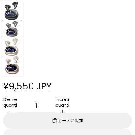
¥9,550 JPY
Decrease
Increase
quantity
quantity
カートに追加