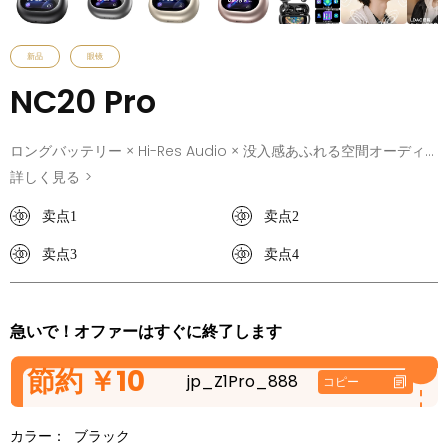
新品
眼镜
NC20 Pro
ロングバッテリー × Hi-Res Audio × 没入感あふれる空間オーディ
オ
詳しく見る
>
スタジオ品質のサウンドと、スマートな先進機能。その理想的な融
卖点1
卖点2
合を、NC20 Pro で体感してください。タッチスクリーン搭載の充
電ケースにより、パワフルなノイズキャンセリング、Hi-Res
卖点3
卖点4
Audio、そして臨場感あふれる空間オーディオを、思いのままに操
作できます。便利さとクリアな音質はそのままに、あなたらしいス
タイルで音楽をお楽しみください。
急いで！オファーはすぐに終了します
節約
￥10
jp_Z1Pro_888
コピー
カラー：
ブラック